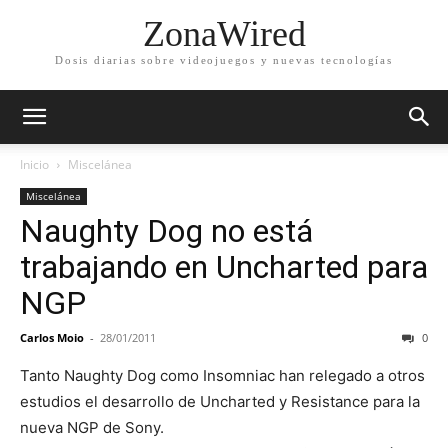
ZonaWired
Dosis diarias sobre videojuegos y nuevas tecnologías
Inicio
Miscelánea
Miscelánea
Naughty Dog no está
trabajando en Uncharted para
NGP
Carlos Moio
-
28/01/2011
0
Tanto Naughty Dog como Insomniac han relegado a otros
estudios el desarrollo de Uncharted y Resistance para la
nueva NGP de Sony.