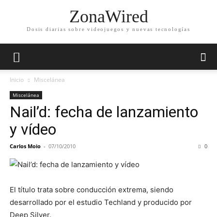
ZonaWired
Dosis diarias sobre videojuegos y nuevas tecnologías
Inicio
Miscelánea
Miscelánea
Nail’d: fecha de lanzamiento
y vídeo
Carlos Moio
-
07/10/2010
0
El título trata sobre conducción extrema, siendo
desarrollado por el estudio Techland y producido por
Deep Silver.