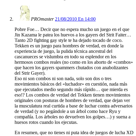
PROmaster
21/08/2010 En 14:00
Pobre Foe… Decir que no espera mucho un juego en el que
Jin Kazama le patea los huevos a los gayers del Strit Faiter…
Tanto 2D fighting gay style te ha dejado tocado de coco.
Tekken es un juego para hombres de verdad, en donde la
experiencia de juego, la pulida técnica ancestral del
cascanueces se vislumbra en todo su esplendor en los
hermosos combos reales (no como en los aborto de «combos»
que hacen los gayers spammers chutados con anabolizantes
del Strir Gayer).
Eso ni son combos ni son nada, solo son dos o tres
movimientos básicos del «luchador» en cuestión, nada más
que ejecutados medio segundo más rápido… que mierda es
eso!? Los combos de verdad del Tekken tienen movimientos
originales con posturas de hombres de verdad, que dejan ver
la musculatura real curtida a base de luchar contra adversarios
de verdad (y no pegándole a un árbol como hace Ryu y
compañía. Los árboles no devuelven los golpes…) y suena a
huesos rotos cuando los ejecutas.
En resumen, que no tienes ni puta idea de juegos de lucha XD