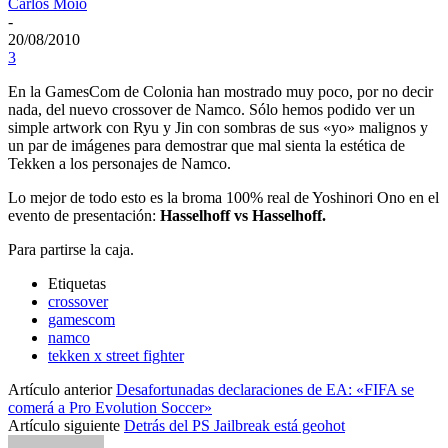
Carlos Moio
-
20/08/2010
3
En la GamesCom de Colonia han mostrado muy poco, por no decir
nada, del nuevo crossover de Namco. Sólo hemos podido ver un
simple artwork con Ryu y Jin con sombras de sus «yo» malignos y
un par de imágenes para demostrar que mal sienta la estética de
Tekken a los personajes de Namco.
Lo mejor de todo esto es la broma 100% real de Yoshinori Ono en el
evento de presentación:
Hasselhoff vs Hasselhoff.
Para partirse la caja.
Etiquetas
crossover
gamescom
namco
tekken x street fighter
Artículo anterior
Desafortunadas declaraciones de EA: «FIFA se
comerá a Pro Evolution Soccer»
Artículo siguiente
Detrás del PS Jailbreak está geohot