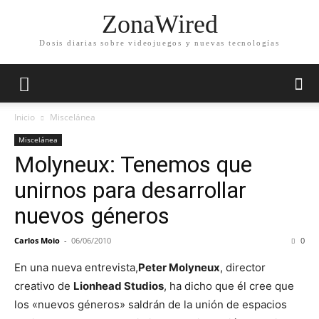
ZonaWired
Dosis diarias sobre videojuegos y nuevas tecnologías
Inicio
Miscelánea
Miscelánea
Molyneux: Tenemos que
unirnos para desarrollar
nuevos géneros
Carlos Moio
-
06/06/2010
0
En una nueva entrevista,
Peter Molyneux
, director
creativo de
Lionhead Studios
, ha dicho que él cree que
los «nuevos géneros» saldrán de la unión de espacios