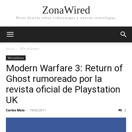
ZonaWired
Dosis diarias sobre videojuegos y nuevas tecnologías
Inicio
Miscelánea
Miscelánea
Modern Warfare 3: Return of
Ghost rumoreado por la
revista oficial de Playstation
UK
Carlos Moio
-
19/02/2011
2