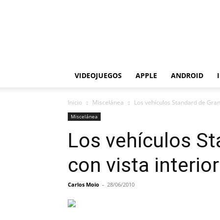
VIDEOJUEGOS
APPLE
ANDROID
Inicio
Miscelánea
Los vehículos Standard de Gran
Miscelánea
Los vehículos St
con vista interior
Carlos Moio
-
28/06/2010