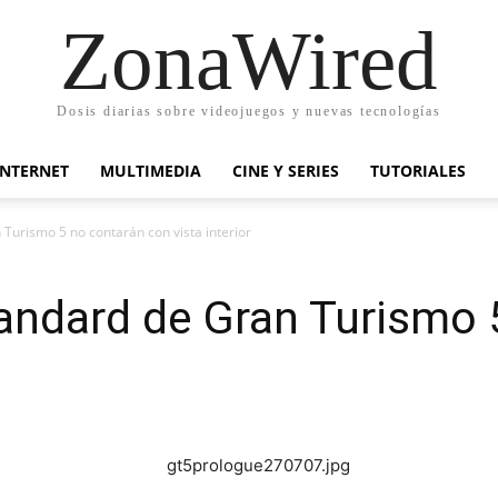
ZonaWired
Dosis diarias sobre videojuegos y nuevas tecnologías
INTERNET
MULTIMEDIA
CINE Y SERIES
TUTORIALES
 Turismo 5 no contarán con vista interior
andard de Gran Turismo 