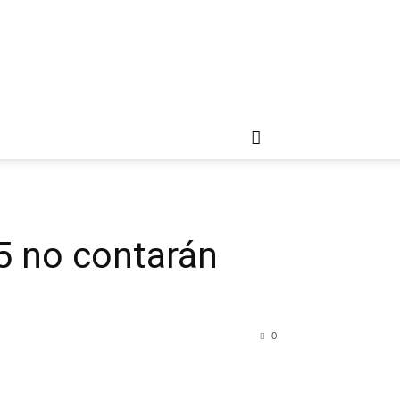
5 no contarán
0