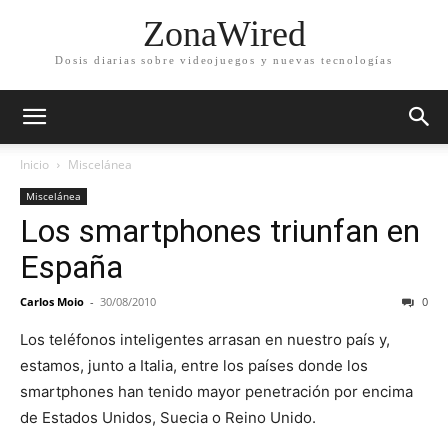
ZonaWired
Dosis diarias sobre videojuegos y nuevas tecnologías
Inicio
Miscelánea
Miscelánea
Los smartphones triunfan en
España
Carlos Moio
-
30/08/2010
0
Los teléfonos inteligentes arrasan en nuestro país y,
estamos, junto a Italia, entre los países donde los
smartphones han tenido mayor penetración por encima
de Estados Unidos, Suecia o Reino Unido.