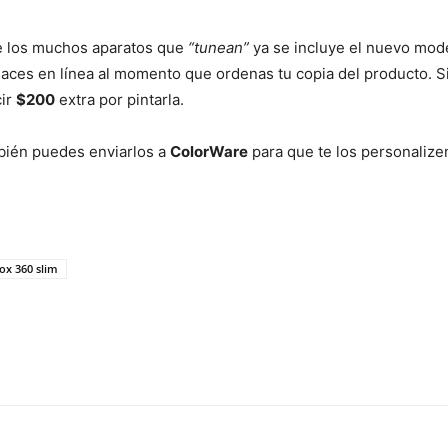
re los muchos aparatos que
“tunean”
ya se incluye el nuevo mod
aces en línea al momento que ordenas tu copia del producto. S
cir
$200
extra por pintarla.
bién puedes enviarlos a
ColorWare
para que te los personalizen
ox 360 slim