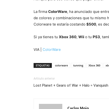
La firma
ColorWare
, ha anunciado que ent
de colores y combinaciones que tu mismo h
Colorware te estaría costando
$500
, es de
Si ya tienes tu
Xbox 360
,
Wii
o tu
PS3
, tam
VIA |
ColorWare
ETIQUETAS
colorware
tunning
Xbox 360
xb
Artículo anterior
Lost Planet + Gears of War + Halo = Vanquish
Carlos Moio