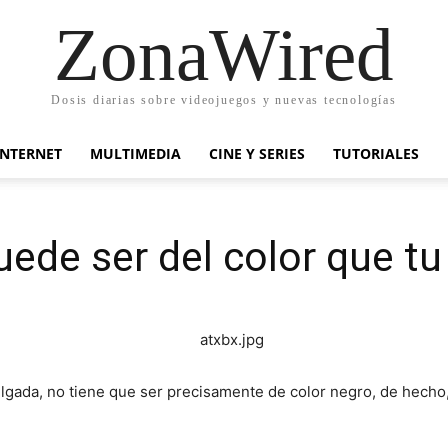
ZonaWired
Dosis diarias sobre videojuegos y nuevas tecnologías
INTERNET
MULTIMEDIA
CINE Y SERIES
TUTORIALES
ede ser del color que tu
lgada, no tiene que ser precisamente de color negro, de hecho,