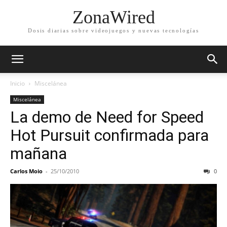
ZonaWired
Dosis diarias sobre videojuegos y nuevas tecnologías
Inicio
Miscelánea
Miscelánea
La demo de Need for Speed
Hot Pursuit confirmada para
mañana
Carlos Moio
-
25/10/2010
0