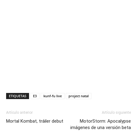
ETIQUETAS
E3
kunf-fu live
project natal
Artículo anterior
Artículo siguiente
Mortal Kombat, tráiler debut
MotorStorm: Apocalypse
imágenes de una versión beta