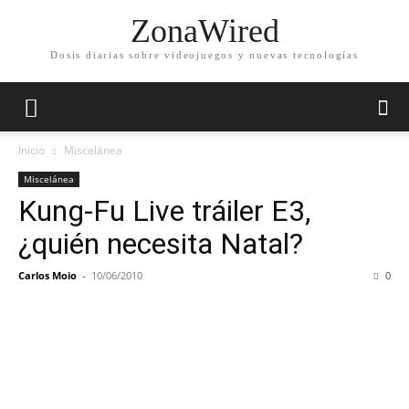
ZonaWired
Dosis diarias sobre videojuegos y nuevas tecnologías
Inicio
Miscelánea
Miscelánea
Kung-Fu Live tráiler E3,
¿quién necesita Natal?
Carlos Moio
-
10/06/2010
0