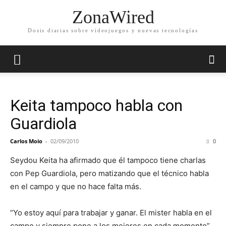
ZonaWired
Dosis diarias sobre videojuegos y nuevas tecnologías
Keita tampoco habla con
Guardiola
Carlos Moio
-
02/09/2010
0
Seydou Keita ha afirmado que él tampoco tiene charlas
con Pep Guardiola, pero matizando que el técnico habla
en el campo y que no hace falta más.
“Yo estoy aquí para trabajar y ganar. El mister habla en el
campo y siempre pone a los mejores en cada momento”,