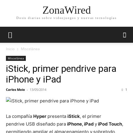
ZonaWired
Dosis diarias sobre videojuegos y nuevas tecnologías
Inicio
Miscelánea
Miscelánea
iStick, primer pendrive para
iPhone y iPad
Carlos Moio
-
13/05/2014
1
La compañía
Hyper
presenta
iStick
, el primer
pendrive USB diseñado para
iPhone, iPad
y
iPod Touch
,
permitiendo ampliar el almacenamiento y,sobretodo,