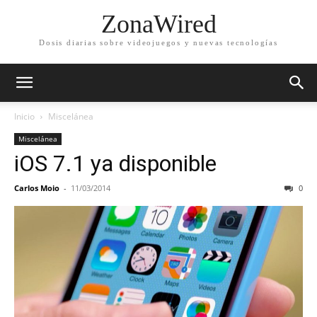
ZonaWired
Dosis diarias sobre videojuegos y nuevas tecnologías
Inicio
Miscelánea
Miscelánea
iOS 7.1 ya disponible
Carlos Moio
-
11/03/2014
0