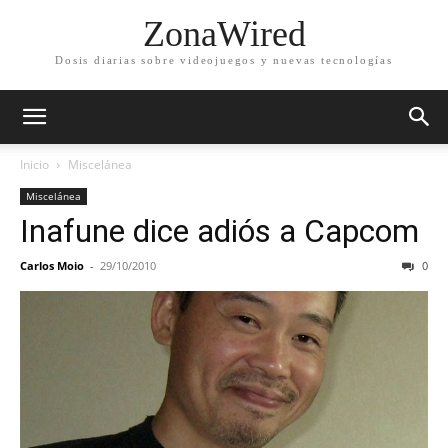
ZonaWired
Dosis diarias sobre videojuegos y nuevas tecnologías
Inicio
Miscelánea
Miscelánea
Inafune dice adiós a Capcom
Carlos Moio
-
29/10/2010
0