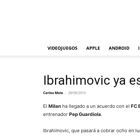
VIDEOJUEGOS
APPLE
ANDROID
Ibrahimovic ya e
Carlos Moio
-
28/08/2010
El
Milan
ha llegado a un acuerdo con el
FC 
entrenador
Pep Guardiola
.
Ibrahimovic, que pasará a cobrar ocho en l