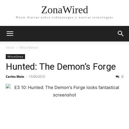
ZonaWired
Dosis diarias sobre videojuegos y nuevas tecnologías
Inicio
Miscelánea
Miscelánea
Hunted: The Demon’s Forge
Carlos Moio
-
15/06/2010
0