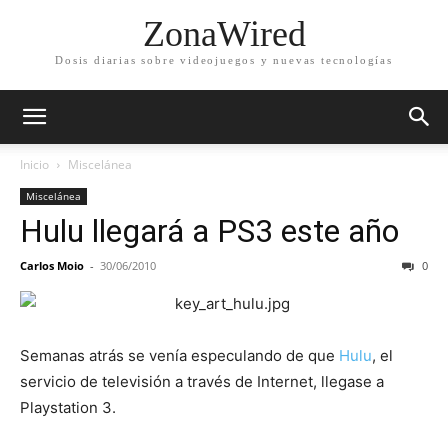
ZonaWired
Dosis diarias sobre videojuegos y nuevas tecnologías
Inicio
Miscelánea
Miscelánea
Hulu llegará a PS3 este año
Carlos Moio
-
30/06/2010
0
Semanas atrás se venía especulando de que
Hulu
, el
servicio de televisión a través de Internet, llegase a
Playstation 3.