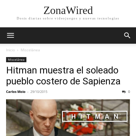
ZonaWired
Dosis diarias sobre videojuegos y nuevas tecnologías
Inicio
Miscelánea
Miscelánea
Hitman muestra el soleado
pueblo costero de Sapienza
Carlos Moio
-
29/10/2015
0