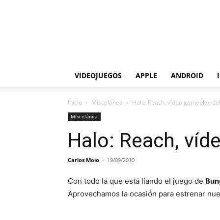
VIDEOJUEGOS
APPLE
ANDROID
Inicio
Miscelánea
Halo: Reach, vídeo gameplay d
Miscelánea
Halo: Reach, ví
Carlos Moio
-
19/09/2010
Con todo la que está liando el juego de
Bun
Aprovechamos la ocasión para estrenar nues