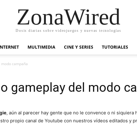
ZonaWired
Dosis diarias sobre videojuegos y nuevas tecnologías
INTERNET
MULTIMEDIA
CINE Y SERIES
TUTORIALES
el modo campaña
deo gameplay del modo 
gie
, aún al parecer hay gente que no le convence o ni siquiera 
tro propio canal de Youtube con nuestros vídeos editados y pr