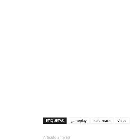
ETIQUETAS
gameplay
halo reach
video
Artículo anterior