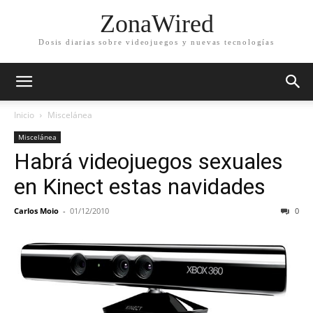
ZonaWired
Dosis diarias sobre videojuegos y nuevas tecnologías
Inicio
Miscelánea
Miscelánea
Habrá videojuegos sexuales
en Kinect estas navidades
Carlos Moio
-
01/12/2010
0