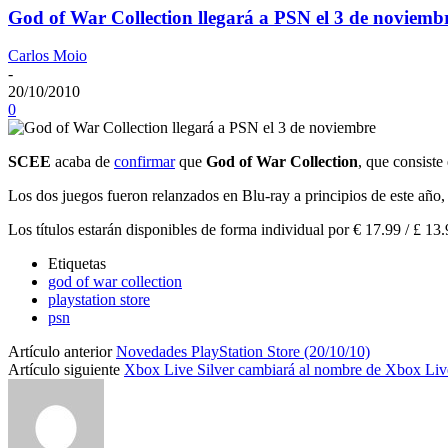
God of War Collection llegará a PSN el 3 de noviemb
Carlos Moio
-
20/10/2010
0
SCEE
acaba de
confirmar
que
God of War Collection
, que consiste
Los dos juegos fueron relanzados en Blu-ray a principios de este año, 
Los títulos estarán disponibles de forma individual por € 17.99 / £ 13
Etiquetas
god of war collection
playstation store
psn
Artículo anterior
Novedades PlayStation Store (20/10/10)
Artículo siguiente
Xbox Live Silver cambiará al nombre de Xbox Liv