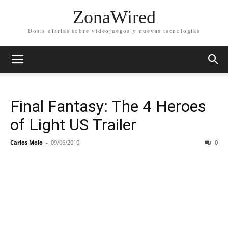
ZonaWired
Dosis diarias sobre videojuegos y nuevas tecnologías
Final Fantasy: The 4 Heroes
of Light US Trailer
Carlos Moio
-
09/06/2010
0