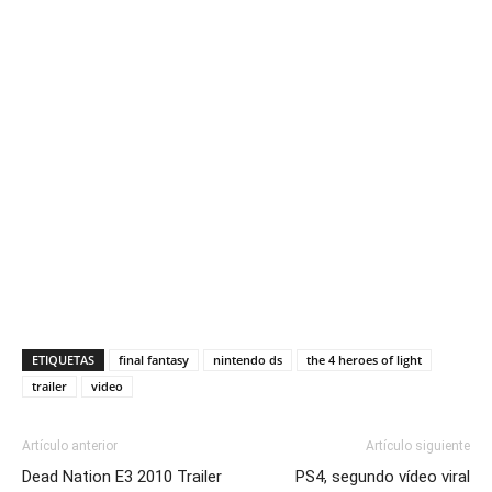
ETIQUETAS
final fantasy
nintendo ds
the 4 heroes of light
trailer
video
Artículo anterior
Artículo siguiente
Dead Nation E3 2010 Trailer
PS4, segundo vídeo viral