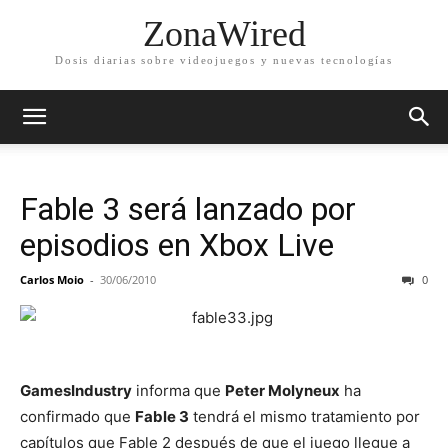
ZonaWired
Dosis diarias sobre videojuegos y nuevas tecnologías
Fable 3 será lanzado por
episodios en Xbox Live
Carlos Moio
-
30/06/2010
0
GamesIndustry
informa que
Peter Molyneux
ha
confirmado que
Fable 3
tendrá el mismo tratamiento por
capítulos que Fable 2 después de que el juego llegue a