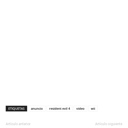
ETIQUETAS
anuncio
resident evil 4
video
wii
Artículo anterior
Artículo siguiente