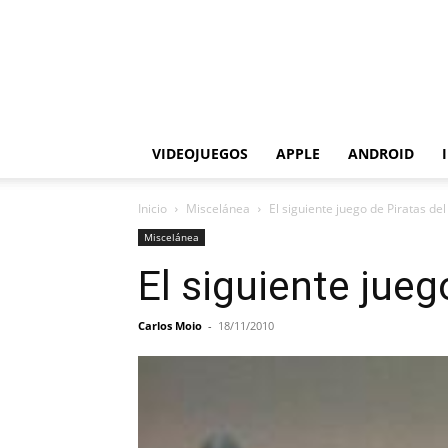
VIDEOJUEGOS
APPLE
ANDROID
Inicio
Miscelánea
El siguiente juego de Piratas de
Miscelánea
El siguiente jueg
Carlos Moio
-
18/11/2010