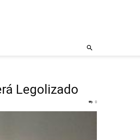
erá Legolizado
0