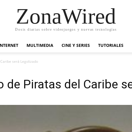
ZonaWired
Dosis diarias sobre videojuegos y nuevas tecnologías
INTERNET
MULTIMEDIA
CINE Y SERIES
TUTORIALES
l Caribe será Legolizado
o de Piratas del Caribe s