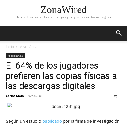
ZonaWired
Dosis diarias sobre videojuegos y nuevas tecnologías
Inicio
Miscelánea
Miscelánea
El 64% de los jugadores
prefieren las copias físicas a
las descargas digitales
Carlos Moio
-
02/07/2010
0
Según un estudio
publicado
por la firma de investigación