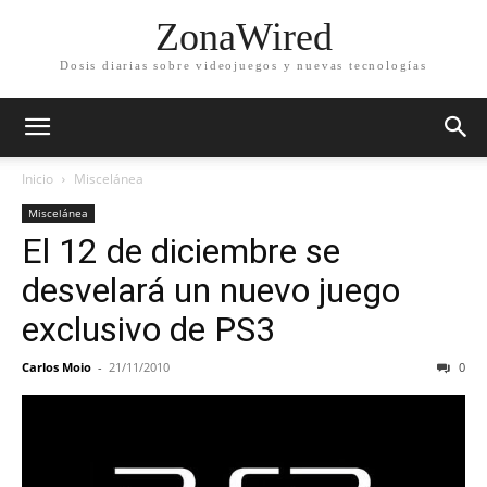
ZonaWired
Dosis diarias sobre videojuegos y nuevas tecnologías
Inicio
Miscelánea
Miscelánea
El 12 de diciembre se
desvelará un nuevo juego
exclusivo de PS3
Carlos Moio
-
21/11/2010
0