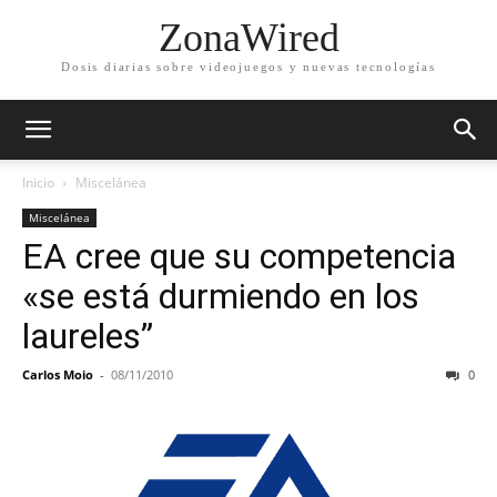
ZonaWired
Dosis diarias sobre videojuegos y nuevas tecnologías
Inicio
Miscelánea
Miscelánea
EA cree que su competencia
«se está durmiendo en los
laureles”
Carlos Moio
-
08/11/2010
0