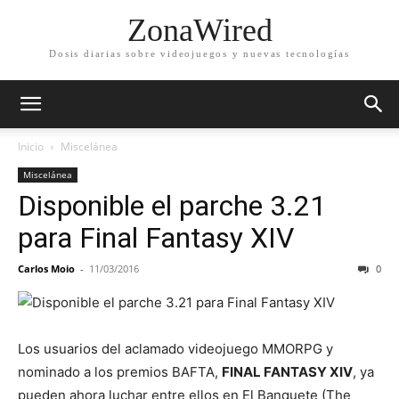
ZonaWired
Dosis diarias sobre videojuegos y nuevas tecnologías
Inicio
Miscelánea
Miscelánea
Disponible el parche 3.21
para Final Fantasy XIV
Carlos Moio
-
11/03/2016
0
Los usuarios del aclamado videojuego MMORPG y
nominado a los premios BAFTA,
FINAL FANTASY XIV
, ya
pueden ahora luchar entre ellos en El Banquete (The