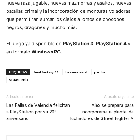
nueva raza jugable, nuevas mazmorras y asaltos, nuevas
batallas primal y la incorporación de monturas voladoras
que permitirán surcar los cielos a lomos de chocobos
negros, dragones y mucho más.
El juego ya disponible en
PlayStation 3
,
PlayStation 4
y
en formato
Windows PC
.
ETIQUETAS
final fantasy 14
heavensward
parche
square enix
Artículo anterior
Artículo siguiente
Las Fallas de Valencia felicitan
Alex se prepara para
a PlayStation por su 20º
incorporarse al plantel de
aniversario
luchadores de Street Fighter V