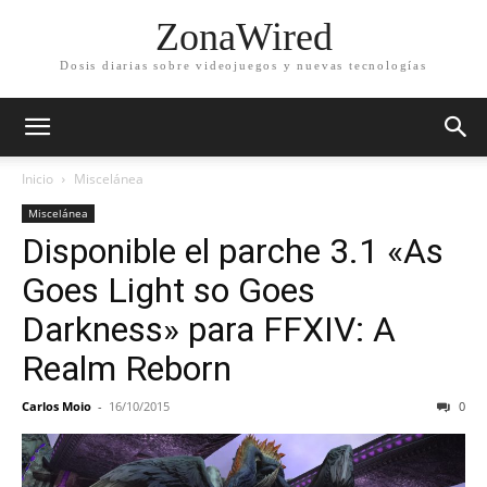
ZonaWired
Dosis diarias sobre videojuegos y nuevas tecnologías
Inicio
Miscelánea
Miscelánea
Disponible el parche 3.1 «As
Goes Light so Goes
Darkness» para FFXIV: A
Realm Reborn
Carlos Moio
-
16/10/2015
0