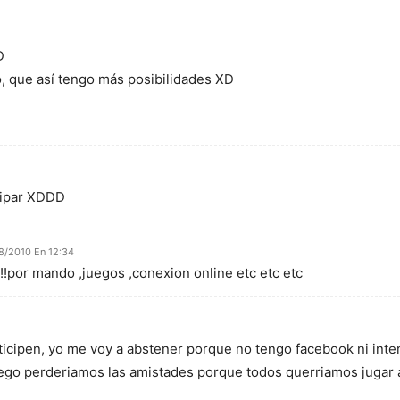
D
o, que así tengo más posibilidades XD
icipar XDDD
8/2010 En 12:34
!!!por mando ,juegos ,conexion online etc etc etc
ticipen, yo me voy a abstener porque no tengo facebook ni in
ego perderiamos las amistades porque todos querriamos jugar a l