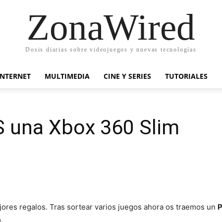
ZonaWired
Dosis diarias sobre videojuegos y nuevas tecnologías
INTERNET
MULTIMEDIA
CINE Y SERIES
TUTORIALES
 una Xbox 360 Slim
ores regalos. Tras sortear varios juegos ahora os traemos un
P
.