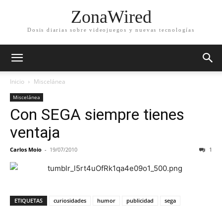
ZonaWired
Dosis diarias sobre videojuegos y nuevas tecnologías
Inicio
Miscelánea
Miscelánea
Con SEGA siempre tienes
ventaja
Carlos Moio
-
19/07/2010
1
ETIQUETAS
curiosidades
humor
publicidad
sega