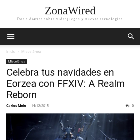
ZonaWired
Dosis diarias sobre videojuegos y nuevas tecnologías
Inicio
Miscelánea
Miscelánea
Celebra tus navidades en
Eorzea con FFXIV: A Realm
Reborn
Carlos Moio
-
14/12/2015
0