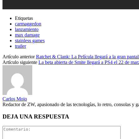
Etiquetas
carmaggedon
lanzamiento
max damage
stainless games
trailer
Artículo anterior
Ratchet & Clank: La Película llegará a la gran pantal
Artículo siguiente
La beta abierta de Smite llegará a PS4 el 22 de mar
Carlos Moio
Redactor de ZW, apasionado de las tecnologías, lo retro, consolas y 
DEJA UNA RESPUESTA