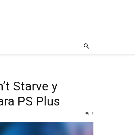
’t Starve y
ara PS Plus
1