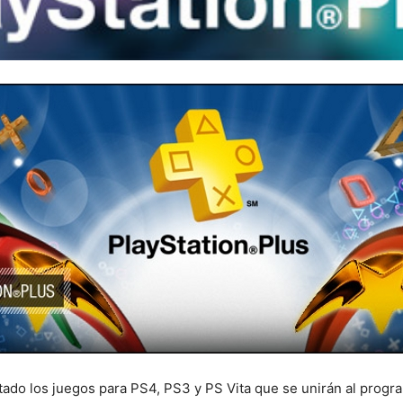
entado los juegos para PS4, PS3 y PS Vita que se unirán al prog