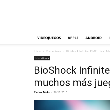
VIDEOJUEGOS
APPLE
ANDROID
Inicio
Miscelánea
BioShock Infinite, DMC: Devil M
Miscelánea
BioShock Infinite
muchos más jueg
Carlos Moio
-
26/12/2013