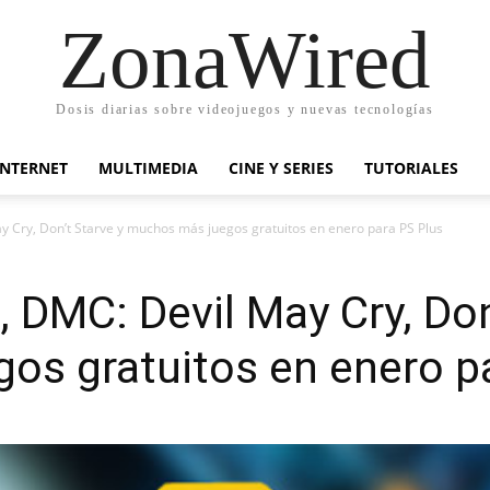
ZonaWired
Dosis diarias sobre videojuegos y nuevas tecnologías
INTERNET
MULTIMEDIA
CINE Y SERIES
TUTORIALES
ay Cry, Don’t Starve y muchos más juegos gratuitos en enero para PS Plus
, DMC: Devil May Cry, Don
os gratuitos en enero p