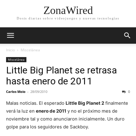
ZonaWired
Dosis diarias sobre videojuegos y nuevas tecnologías
Inicio
Miscelánea
Miscelánea
Little Big Planet se retrasa
hasta enero de 2011
Carlos Moio
-
28/09/2010
0
Malas noticias. El esperado
Little Big Planet 2
finalmente
verá la luz en
enero de 2011
y no el próximo mes de
noviembre tal y como anunciaron inicialmente. Un duro
golpe para los seguidores de Sackboy.