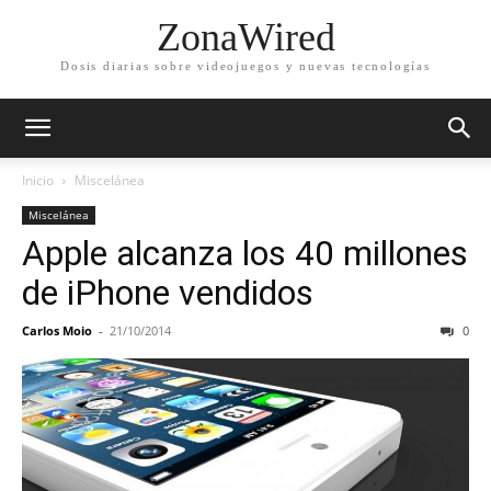
ZonaWired
Dosis diarias sobre videojuegos y nuevas tecnologías
Inicio
Miscelánea
Miscelánea
Apple alcanza los 40 millones
de iPhone vendidos
Carlos Moio
-
21/10/2014
0