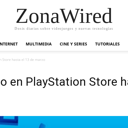
ZonaWired
Dosis diarias sobre videojuegos y nuevas tecnologías
INTERNET
MULTIMEDIA
CINE Y SERIES
TUTORIALES
n Store hasta el 13 de marzo
 en PlayStation Store h