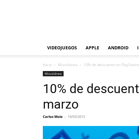
VIDEOJUEGOS
APPLE
ANDROID
Inicio
Miscelánea
10% de descuento en PlayStatio
Miscelánea
10% de descuento
marzo
Carlos Moio
-
10/03/2015